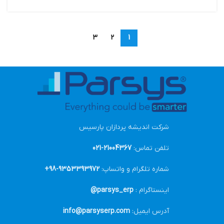
3
2
1
شرکت اندیشه پردازان پارسیس
تلفن تماس:
21004367-021
شماره تلگرام و واتساپ:
9353393972-98+
اینستاگرام :
parsys_erp@
آدرس ایمیل:
info@parsyserp.com