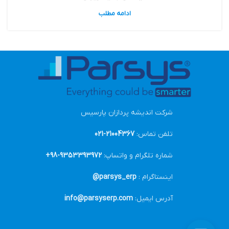
ادامه مطلب
شرکت اندیشه پردازان پارسیس
تلفن تماس:
21004367-021
شماره تلگرام و واتساپ:
9353393972-98+
اینستاگرام :
parsys_erp@
آدرس ایمیل:
info@parsyserp.com