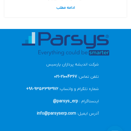
ادامه مطلب
شرکت اندیشه پردازان پارسیس
تلفن تماس:
21004367-021
شماره تلگرام و واتساپ:
9353393972-98+
اینستاگرام :
parsys_erp@
آدرس ایمیل:
info@parsyserp.com