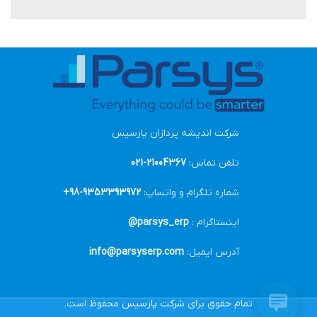
لورم ایپسوم متن ساختگی با تولید سادگی
دکور
شرکت اندیشه پردازان پارسیس
تلفن تماس:
21004367-021
شماره تلگرام و واتساپ:
9353393972-98+
اینستاگرام :
parsys_erp@
آدرس ایمیل:
info@parsyserp.com
تمام حقوق برای
شرکت پارسیس
محفوظ است.