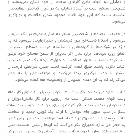
و تمایلی به انجام دادن کارهای سخت از خود نشان نمی‌دهند و
همچنین ممکن است در‌ آينده تمایلی به در میان گذاشتن عقایدشان
نداشته باشند که‌ اين خود باعث محدود شدن خلاقیت و نوع‌آوری
می‌شود.
در حقیقت‌، تضادهای شخصیتی منجر به مبارزه قدرت در یک سازمان
می‌شود و آشکارا فاصله‌اي بین کارمندان و مدیران‌ايجاد می‌شود که به
ویژه در شرکت‌ها یا گروه‌هایی با سلسله مراتب مسطح بیشتر‌اين
اتفاق روی می‌دهد‌، برای مثال اگر مدیران از سطح همتای خود ترفیع
پیدا کرده باشند یا هنوز صلاحیت و مهارت لازمه یک مدیر جدید را
اثبات نکرده باشند طبق گفته گرانت‌: تحت چنین شرایطی کارمندان
بیشتر با مدیر درگیری پیدا می‌کنند و موقعیتشان را به خطر
مي‌اندازند که به آن «عدم اطمینان از وضعیت» هم گفته می‌شود‌.
گرانت اشاره می‌کند که‌: «اگر شرکت‌ها تحویل پیتزا را به عنوان کار تمام
وقت انجام دهند‌، ممکن است به آرزویی برای كار دانش‌آموزان و
دانشجویان تبدیل شوند‌. اگر کارمندی برای تهیه و تحویل سفارشات
پیتزا در شب سوپر جام فوتبال یا ارائه یک کوپن جدید و معامله
خاص پیشنهاد و‌ايده بهتری داشته باشد موقعیت مدیران برون گرا را
به خطر مي‌اندازد‌. مدیران فکر می‌کنند که‌ اينجا رییس هستند‌، پس
لازم است اقتدارشان را دوباره ثابت کنند از آنجایی که مدیران درون گرا