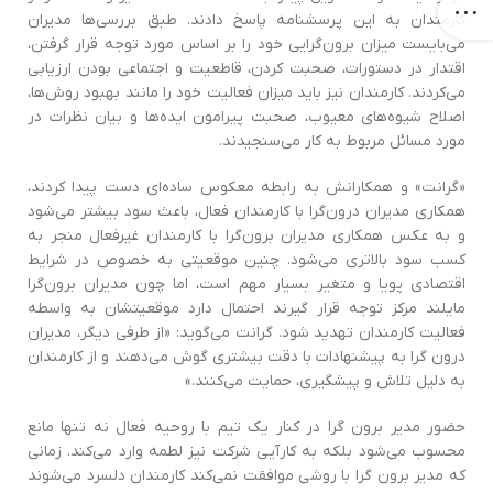
کارمندان به ‌اين پرسشنامه پاسخ دادند. طبق بررسی‌ها مدیران
مي‌بایست میزان برون‌گرایی خود را بر اساس مورد توجه قرار گرفتن‌،
اقتدار در دستورات‌، صحبت کردن‌، قاطعیت و اجتماعی بودن ارزیابی
می‌کردند. کارمندان نیز باید میزان فعالیت خود را مانند بهبود روش‌ها‌،
اصلاح شیوه‌های معیوب‌، صحبت پیرامون ‌ايده‌ها و بیان نظرات در
مورد مسائل مربوط به کار می‌سنجیدند.
«گرانت» و همکارانش به رابطه معکوس ساده‌اي دست پیدا کردند‌،
همکاری مدیران درون‌گرا با کارمندان فعال‌، باعث سود بیشتر می‌شود
و به عکس همکاری مدیران برون‌گرا با کارمندان غیرفعال منجر به
کسب سود بالاتری می‌شود‌. چنین موقعیتی به خصوص در شرایط
اقتصادی پویا و متغیر بسیار مهم است‌، اما چون مدیران برون‌گرا
مایلند مرکز توجه قرار گیرند احتمال دارد موقعیتشان به واسطه
فعالیت کارمندان تهدید شود. گرانت می‌گوید‌: «از طرفی دیگر، مدیران
درون گرا به پیشنهادات با دقت بیشتری گوش می‌دهند و از کارمندان
به دلیل تلاش و پیشگیری‌، حمایت می‌کنند.»
حضور مدیر برون گرا در کنار یک تیم با روحیه فعال نه تنها مانع
محسوب می‌شود بلکه به کار‌آيی شرکت نیز لطمه وارد می‌کند‌. زمانی
که مدیر برون گرا با روشی موافقت نمی‌کند کارمندان دلسرد می‌شوند