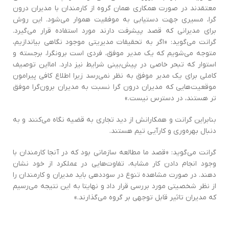
معتقدند در صورت همکاری همان گروه از کارمندان با مدیران درون
گرا‌، مسیری جهت دستیابی به موفقیت هموار می‌شود‌. ‌اين روش
برای مدیرانی که قصد پیشرفت دارند مورد استفاده قرار می‌گیرد.
گرانت می‌گوید: «اگر به تحقیقات مدیریتی موجود نگاهی بیاندازیم،
متوجه می‌شویم که یک مدير موفق‌، فردی است برونگرا‌، برجسته و
استوار که تبحر خاصی در پیش‌بینی شرایط نیز دارد. اما‌اين توصیف
کاملی برای یک مدیر موفق به نظر نمی‌رسد زیرا اطلاع کافی پیرامون
موقعیت‌هایی که مديران درون گرا نسبت به مديران برون‌گرا موفق
تر هستند، در دسترس نیست.»
بنابراین گرانت و همکارانش از دید تجاری به قضیه نگاه می‌کنند و به
دنبال بهره‌وری و کار‌آيی تیم هستند‌.
گرانت می‌گوید: «قصد ما مطالعه سازمانی بود که در آنجا کارمندان با
وجود انجام دادن کار مشابه‌، تفاوت‌هایی در عملکرد از خود نشان
دهند‌. در صورت مشاهده تنوع در سوددهی باید مدیران و کارمندان را
از نظر شخصیتی مورد بررسی قرار داد و نهایتا‌ به ‌اين نتیجه می‌رسیم
که مديران تاثیر قابل توجهی بر گروه می‌گذارند.»