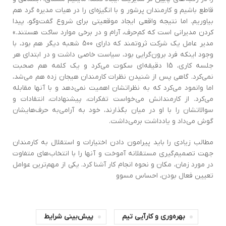
قاطع باشیم و کارمندان پرشور و با انگیزه‌اي را در هیات مدیره گرد هم
بیاوریم‌. اما نتيجه واقعی ‌ايجاد موقعیتی برای شروع گفت‌وگو، پيدا
كردن مدیرانی است که کم‌حرف‌، آرام و در برخی موارد ساکت هستند.»
مدیر عامل یک شرکت ثروتمند که دارای 500 شعبه دیگر هم بود‌، با
وجود ‌اينکه فرد برون‌گرایی بود، سیاست خاصی داشت و در ابتدای هر
جلسه کاری‌، 15 دقیقه‌اي سکوت می‌کرد و یک کلمه هم صحبت
نمی‌کرد‌. گاهی پس از شنیدن نظرات کارمندان هیجان زده هم می‌شد،
اما وانمود می‌کرد که به نظراتشان اهمیت نمی‌دهد و با آنها مقابله
می‌کرد‌. از کارمندانش می‌خواست تفکرات‌، پیشنهادات‌، انتقادات و
سوالاتشان را با او در میان بگذارند‌، خود به آرامي‌به حرف‌هایشان
گوش می‌داد و یادداشت برمی‌داشت.
مطالب زیادی را باید پیرامون دادن اختیارات و استقلال به کارمندان
جهت تصمیم‌گیری مستقلانه آموخت و آنها را با انتخاب‌های متفاوت
در مورد زمان‌، مکان و نحوه انجام کار آشنا کرد. یکی از مهم‌ترین عوامل
تعیین فعال بودن‌، احساس مسوو
بهره‌وری و کار‌آيی تیم
پیش‌بینی شرایط