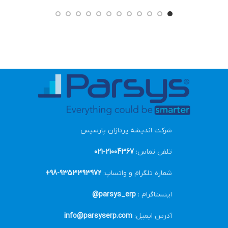
شرکت اندیشه پردازان پارسیس
تلفن تماس:
21004367-021
شماره تلگرام و واتساپ:
9353393972-98+
اینستاگرام :
parsys_erp@
آدرس ایمیل:
info@parsyserp.com