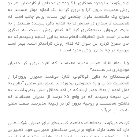
او می‌گوید‌: «با وجود همکاری با گروه‌های مختلفی از کارمندان، هر دو
روش مدیریت درون گرا و برون گرا به یک اندازه موثر هستند. به
عنوان یک دانشمند علوم اجتماعی ‌اين مسا‌له برایم جالب است که
شخصیت کارمندان در سازمان‌ها به اندازه کافی پیچیده هستند و به
ندرت می‌توان نتیجه‌گیری کرد که کدام روش نسبت به دیگری
مفیدتر است‌. طبق تحقیقات انجام شده به ‌اين نتیجه رسیدیم که به
جای مطرح کردن‌ اين سوال که کدام روش کارآمدتر است‌، بهتر است
بپرسیم در چه زمانی روشی مفید است.»
چرا تمام افراد هیات مدیره معتقدند که افراد برون گرا مدیران
موفق‌تری نیز هستند؟
نویسندگان به دلایل گوناگونی اشاره می‌کنند‌: مديران برون‌گرا از
شخصیت جذاب و به خصوصی برخوردارند‌. طبق نظر سنجی آنلاین به
عمل آمده از 1500 مدیر ارشد که در آمد حداقل شش رقمي‌داشتند به‌
اين نتیجه رسیدند که در واقع 65 درصد از مدیران معتقدند که
داشتن شخصیت و روحیه درون گرا در زمینه مدیریت‌، صفت منفی
به حساب می‌آيد.
گرانت می‌گوید: «مطالعات، مفاهیم گسترده‌اي برای مدیران شرکت‌هایی
دارد که قصد دارند علاوه بر بررسی سبک‌های مدیریتی خود، تغییراتی
را در رتبه‌های پایین تر مدیریت ‌ايجاد کنند. مایلیم مشتاق‌، اجتماعی و