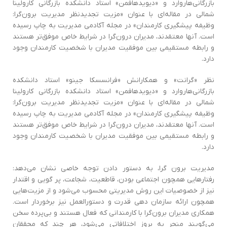
بازرگانی‌هاروارد و «دیوید‌هافمن» استاد دانشکده بازرگانی کارولینا
شمالی در مقاله‌اي با عنوان «مزیت تجدیدنظر مدیریت برون‌گرا:
وظیفه پیشگیری کارمندان» در مجله آکادمي ‌مدیریت به چاپ رسیده
است‌. آنها معتقدند‌، مدیران درون‌گرا در شرایط خاص موفق‌تر هستند
و رابطه مستقیمي‌ بین موفقیت مدیران با شخصیت کارمندان وجود
دارد.
نظر «گرانت» و همکارانش «فرانسسکا جینو» استاد دانشکده
بازرگانی‌هاروارد و «دیوید‌هافمن» استاد دانشکده بازرگانی کارولینا
شمالی در مقاله‌اي با عنوان «مزیت تجدیدنظر مدیریت برون‌گرا:
وظیفه پیشگیری کارمندان» در مجله آکادمي ‌مدیریت به چاپ رسیده
است‌. آنها معتقدند‌، مدیران درون‌گرا در شرایط خاص موفق‌تر هستند
و رابطه مستقیمي‌ بین موفقیت مدیران با شخصیت کارمندان وجود
دارد.
مدیریت برون گرا‌، به دستور دادن توجه خاصی نشان می‌دهد:
رفتارهایی همچون اجتماعی بودن‌، قاطعیت‌، شجاعت‌، پر گویی و اقتدار
نیز از خصوصیات‌ اين روش مدیریتی محسوب می‌شود و از مزیت‌هایی
همچون ارائه سازمان دهی قدرت و دستورالعمل نیز برخوردار است.
همکاری مدیران برون‌گرا با کارمندانی که فعال هستند و بی‌پرده سخن
می‌گویند منجر به بروز اختلافاتی می‌شود‌، هر چند که محققان