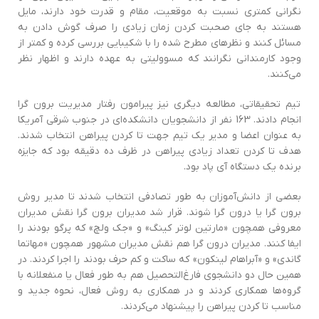
نگرانی کمتری نسبت به موقعیت، مقام و قدرت خود دارند‌، مایل
هستند به جای صحبت کردن زمان زیادی را صرف گوش دادن به
مسائل کنند و نظرهای مطرح شده را با شکیبایی بررسی کرده و کمتر از
وجود کارمندانی نگرانند که مسوولیتی به عهده دارند و اظهار نظر
می‌کنند.
تیم تحقیقاتی‌، مطالعه دیگری نیز پیرامون رفتار مدیریت برون گرا
انجام دادند‌. 163 نفر از دانشجویان دانشکده‌اي در جنوب شرقی آمریکا
به عنوان اعضا و مدیر یک تیم جهت تا کردن پیراهن انتخاب شدند.
هدف تا کردن تعداد زیادی پیراهن در ظرف ده دقیقه بود که جایزه
برنده یک دستگاه‌ آي پاد بود.
بعضی از دانش‌آموزان به طور تصادفی انتخاب شدند تا مدير روش
برون گرا یا درون گرا شوند. قرار شد مديران برون گرا نقش مديران
معروفی همچون «مارتین لوتر کینگ» و «جک ولچ» که پرگو بودند را
ايفا کنند‌. مديران درون گرا هم نقش مديران مشهور همچون «مهاتما
گاندی» و «آبراهام لینکون» که ساکت و کم حرف بودند را اجرا کردند. در
همین حال دو دانشجوی فارغ‌التحصیل هم به طور فعال یا منفعلانه با
گروه‌ها همکاری کردند و در همکاری به روش فعال‌، نحوه جدید و
مناسب تا کردن پیراهن را پیشنهاد می‌کردند.