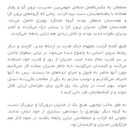
محققان به عکس‌العمل متقابل مهمي‌بین مدیریت برون گرا و رفتار
فعالانه با یافته‌هایشان دست پیدا کردند‌. زمانی که گروه‌‌هاي برون گرا
و همدستان منفعل بودند گروه عملکرد بهتری حاصل مي‌شد.
همدستان فعال‌، مدیران برون گرا را بیشتر درک می‌کردند و کمتر
پذیرای نظرات جدید بودند و تلاش زیادی هم در‌اين رابطه نمی‌کردند.
طبق گفته گرانت: مفهوم جنگ قدرت در ارتباط مدیر ـ کارمند و دیگر
روابط نیروی انسانی به وضوح دیده می‌شود‌. در برخی سطوح‌، چالش
بر سر قدرت تمام شده است‌. مدیران از زور و قدرت خود استفاده
می‌کنند و کارمندان می‌گویند‌: «به خاطر مدیران سخت کار نمی‌کنیم
چون آنها حاضر به قبول و اجراي ‌ايده‌های ما نیستند‌، پس به آنها
احترام نمی‌گذاریم و دوست نداریم به یکی از مقامات عالی‌رتبه تبدیل
شوند‌. بهتر است در پایان یک روز کاری برای نظراتمان ارزش قائل
شوند و از کمک‌هایمان قدر دانی کنند.»
به طور جالب توجهی‌، هیچ یک از مدیران درون‌گرا و برون‌گرا نسبت
به گروه دیگر بهره‌وری یا سوددهی بیشتری از خود نشان ندادند‌.
تفاوتی که گرانت و محققانش در‌اين رابطه یافتند در نحوه کنار هم
قرارگرفتن مدیران و کارمندان بود.