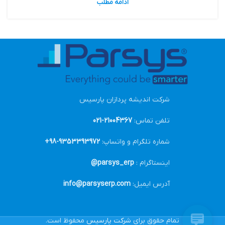
ادامه مطلب
شرکت اندیشه پردازان پارسیس
تلفن تماس:
21004367-021
شماره تلگرام و واتساپ:
9353393972-98+
اینستاگرام :
parsys_erp@
آدرس ایمیل:
info@parsyserp.com
تمام حقوق برای
شرکت پارسیس
محفوظ است.