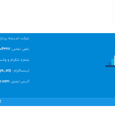
شرکت اندیشه پرداز
تلفن تماس:
04367-021
شماره تلگرام و واتس
اینستاگرام :
ys_erp@
آدرس ایمیل:
p.com