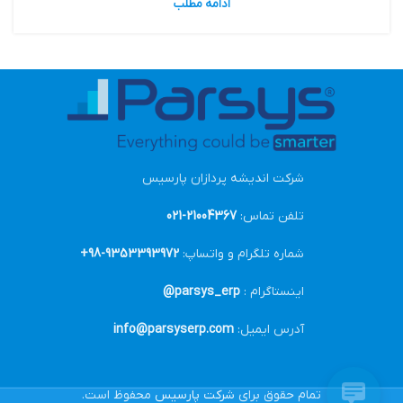
ادامه مطلب
شرکت اندیشه پردازان پارسیس
تلفن تماس:
21004367-021
شماره تلگرام و واتساپ:
9353393972-98+
اینستاگرام :
parsys_erp@
آدرس ایمیل:
info@parsyserp.com
تمام حقوق برای
شرکت پارسیس
محفوظ است.