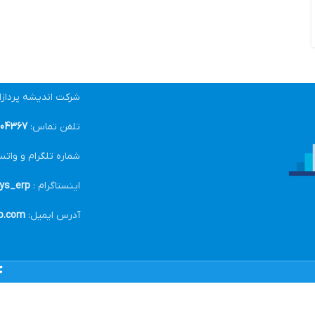
شرکت اندیشه پرداز
تلفن تماس:
04367-021
شماره تلگرام و واتس
اینستاگرام :
ys_erp@
آدرس ایمیل:
p.com