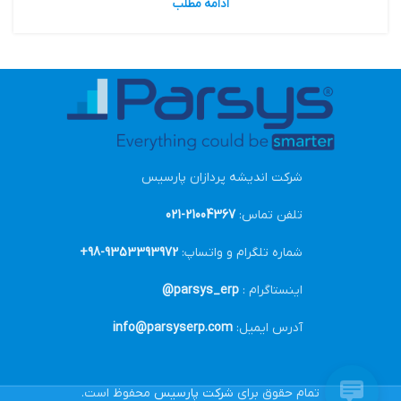
ادامه مطلب
شرکت اندیشه پردازان پارسیس
تلفن تماس:
21004367-021
شماره تلگرام و واتساپ:
9353393972-98+
اینستاگرام :
parsys_erp@
آدرس ایمیل:
info@parsyserp.com
تمام حقوق برای
شرکت پارسیس
محفوظ است.