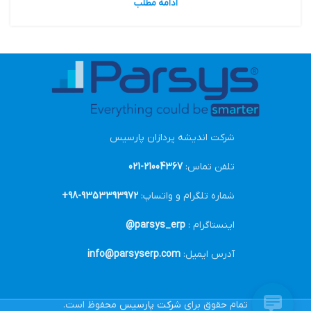
ادامه مطلب
شرکت اندیشه پردازان پارسیس
تلفن تماس:
21004367-021
شماره تلگرام و واتساپ:
9353393972-98+
اینستاگرام :
parsys_erp@
آدرس ایمیل:
info@parsyserp.com
تمام حقوق برای
شرکت پارسیس
محفوظ است.