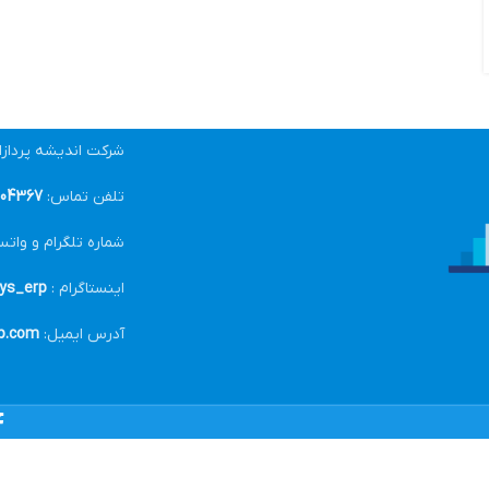
شرکت اندیشه پرداز
تلفن تماس:
04367-021
شماره تلگرام و واتس
اینستاگرام :
ys_erp@
آدرس ایمیل:
p.com