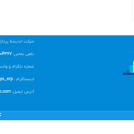
شرکت اندیشه پرداز
تلفن تماس:
04367-021
شماره تلگرام و واتس
اینستاگرام :
ys_erp@
آدرس ایمیل:
p.com