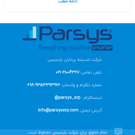
ادامه مطلب
شرکت اندیشه پردازان پارسیس
تلفن تماس:
21004367-021
شماره تلگرام و واتساپ:
9353393972-98+
اینستاگرام :
parsys_erp@
آدرس ایمیل:
info@parsyserp.com
تمام حقوق برای
شرکت پارسیس
محفوظ است.