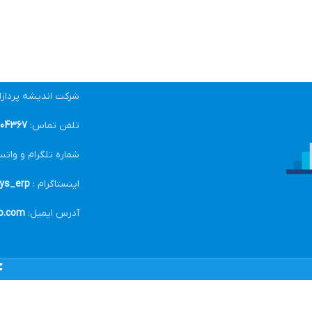
شرکت اندیشه پرداز
تلفن تماس:
04367-021
شماره تلگرام و واتس
اینستاگرام :
ys_erp@
آدرس ایمیل:
p.com