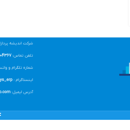
شرکت اندیشه پرداز
تلفن تماس:
04367-021
شماره تلگرام و واتس
اینستاگرام :
ys_erp@
آدرس ایمیل:
p.com