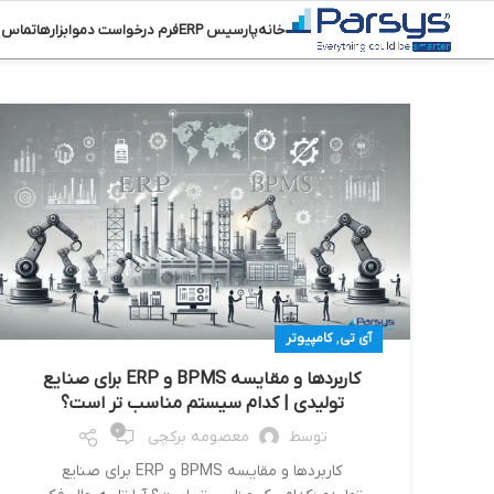
خانه
پارسیس ERP
فرم درخواست دمو
ابزارها
تماس ب
,
آی تی
کامپیوتر
کاربردها و مقایسه BPMS و ERP برای صنایع
تولیدی | کدام سیستم مناسب‌ تر است؟
0
توسط
معصومه برکچی
کاربردها و مقایسه BPMS و ERP برای صنایع