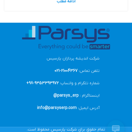
ادامه مطلب
شرکت اندیشه پردازان پارسیس
تلفن تماس:
21004367-021
شماره تلگرام و واتساپ:
9353393972-98+
اینستاگرام :
parsys_erp@
آدرس ایمیل:
info@parsyserp.com
تمام حقوق برای
شرکت پارسیس
محفوظ است.