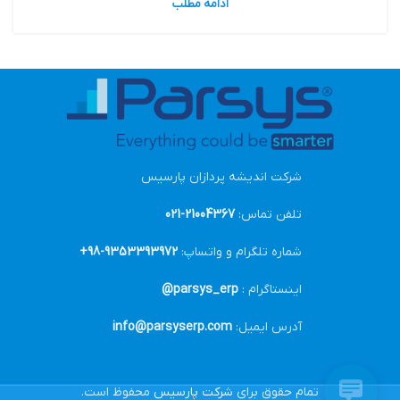
ادامه مطلب
شرکت اندیشه پردازان پارسیس
تلفن تماس:
21004367-021
شماره تلگرام و واتساپ:
9353393972-98+
اینستاگرام :
parsys_erp@
آدرس ایمیل:
info@parsyserp.com
تمام حقوق برای
شرکت پارسیس
محفوظ است.