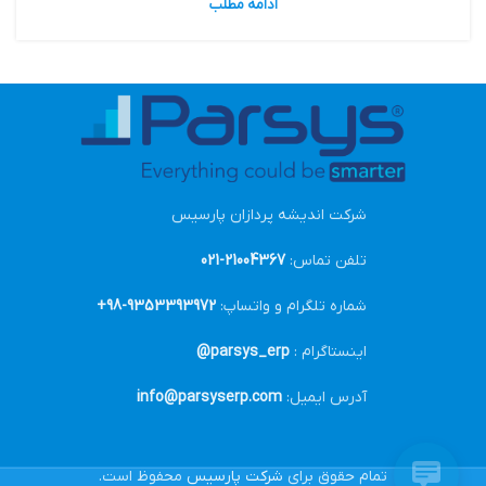
ادامه مطلب
شرکت اندیشه پردازان پارسیس
تلفن تماس:
21004367-021
شماره تلگرام و واتساپ:
9353393972-98+
اینستاگرام :
parsys_erp@
آدرس ایمیل:
info@parsyserp.com
تمام حقوق برای
شرکت پارسیس
محفوظ است.