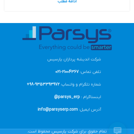
ادامه مطلب
شرکت اندیشه پردازان پارسیس
تلفن تماس:
21004367-021
شماره تلگرام و واتساپ:
9353393972-98+
اینستاگرام :
parsys_erp@
آدرس ایمیل:
info@parsyserp.com
تمام حقوق برای
شرکت پارسیس
محفوظ است.