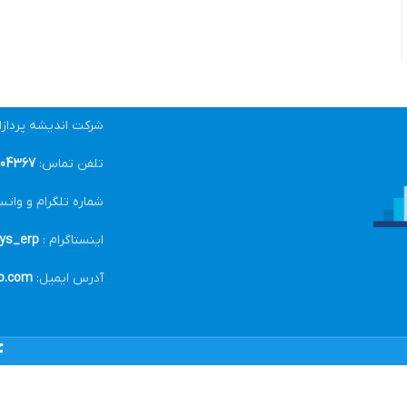
شرکت اندیشه پرداز
تلفن تماس:
04367-021
شماره تلگرام و واتس
اینستاگرام :
ys_erp@
آدرس ایمیل:
p.com