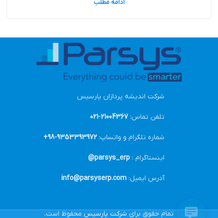
ادامه مطلب
شرکت اندیشه پردازان پارسیس
تلفن تماس:
21004367-021
شماره تلگرام و واتساپ:
9353393972-98+
اینستاگرام :
parsys_erp@
آدرس ایمیل:
info@parsyserp.com
تمام حقوق برای
شرکت پارسیس
محفوظ است.