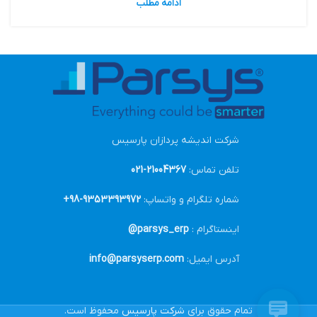
ادامه مطلب
شرکت اندیشه پردازان پارسیس
تلفن تماس:
21004367-021
شماره تلگرام و واتساپ:
9353393972-98+
اینستاگرام :
parsys_erp@
آدرس ایمیل:
info@parsyserp.com
تمام حقوق برای
شرکت پارسیس
محفوظ است.