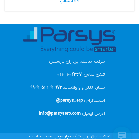
ادامه مطلب
شرکت اندیشه پردازان پارسیس
تلفن تماس:
21004367-021
شماره تلگرام و واتساپ:
9353393972-98+
اینستاگرام :
parsys_erp@
آدرس ایمیل:
info@parsyserp.com
تمام حقوق برای
شرکت پارسیس
محفوظ است.