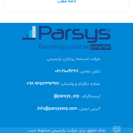
ادامه مطلب
شرکت اندیشه پردازان پارسیس
تلفن تماس:
21004367-021
شماره تلگرام و واتساپ:
9353393972-98+
اینستاگرام :
parsys_erp@
آدرس ایمیل:
info@parsyserp.com
تمام حقوق برای
شرکت پارسیس
محفوظ است.