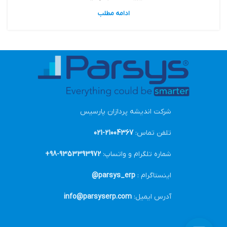
ادامه مطلب
شرکت اندیشه پردازان پارسیس
تلفن تماس:
21004367-021
شماره تلگرام و واتساپ:
9353393972-98+
اینستاگرام :
parsys_erp@
آدرس ایمیل:
info@parsyserp.com