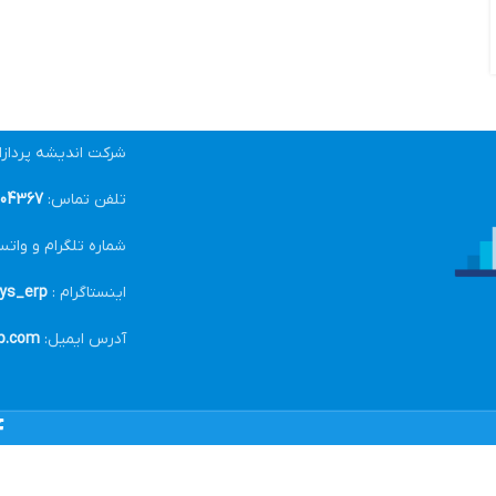
شرکت اندیشه پرداز
تلفن تماس:
04367-021
شماره تلگرام و واتس
اینستاگرام :
ys_erp@
آدرس ایمیل:
p.com