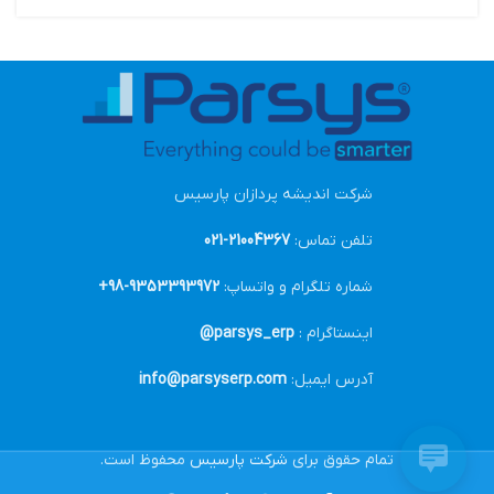
شرکت اندیشه پردازان پارسیس
تلفن تماس:
21004367-021
شماره تلگرام و واتساپ:
9353393972-98+
اینستاگرام :
parsys_erp@
آدرس ایمیل:
info@parsyserp.com
تمام حقوق برای
شرکت پارسیس
محفوظ است.