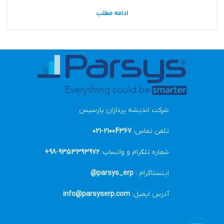
ادامه مطلب
شرکت اندیشه پردازان پارسیس
تلفن تماس:
21004367-021
شماره تلگرام و واتساپ:
9353393972-98+
اینستاگرام :
parsys_erp@
آدرس ایمیل:
info@parsyserp.com