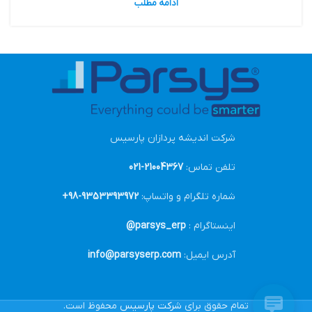
ادامه مطلب
شرکت اندیشه پردازان پارسیس
تلفن تماس:
21004367-021
شماره تلگرام و واتساپ:
9353393972-98+
اینستاگرام :
parsys_erp@
آدرس ایمیل:
info@parsyserp.com
تمام حقوق برای
شرکت پارسیس
محفوظ است.