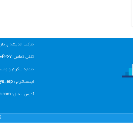
شرکت اندیشه پرداز
تلفن تماس:
04367-021
شماره تلگرام و واتس
اینستاگرام :
ys_erp@
آدرس ایمیل:
p.com