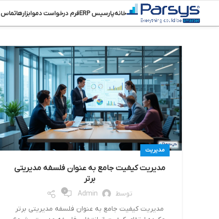
خانه
پارسیس ERP
فرم درخواست دمو
ابزارها
تماس ب
مدیریت
مديريت كيفيت جامع به عنوان فلسفه مديريتي
برتر
0
توسط
Admin
مديريت كيفيت جامع به عنوان فلسفه مديريتي برتر