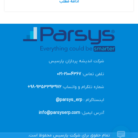
ادامه مطلب
شرکت اندیشه پردازان پارسیس
تلفن تماس:
21004367-021
شماره تلگرام و واتساپ:
9353393972-98+
اینستاگرام :
parsys_erp@
آدرس ایمیل:
info@parsyserp.com
تمام حقوق برای
شرکت پارسیس
محفوظ است.