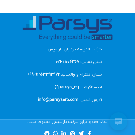
شرکت اندیشه پردازان پارسیس
تلفن تماس:
21004367-021
شماره تلگرام و واتساپ:
9353393972-98+
اینستاگرام :
parsys_erp@
آدرس ایمیل:
info@parsyserp.com
تمام حقوق برای
شرکت پارسیس
محفوظ است.