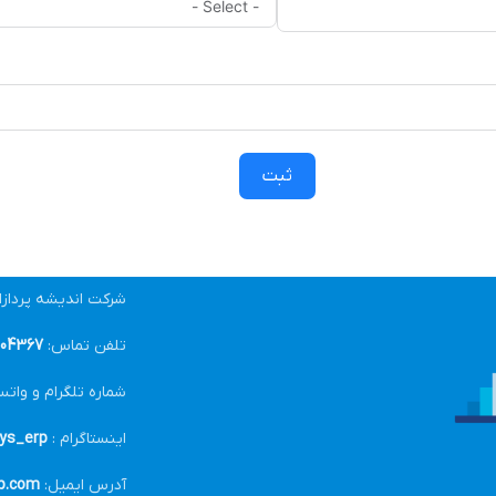
ثبت
شرکت اندیشه پرداز
تلفن تماس:
04367-021
شماره تلگرام و واتس
اینستاگرام :
ys_erp@
آدرس ایمیل:
p.com