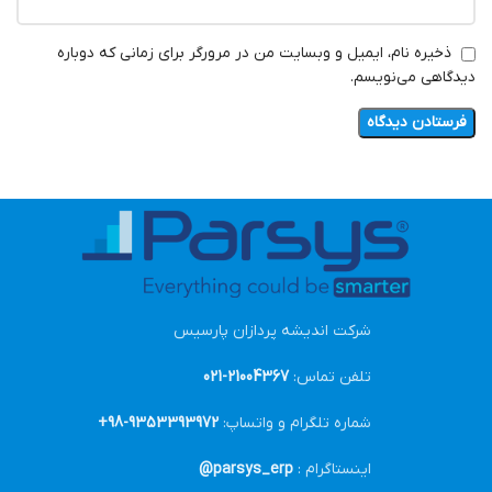
ذخیره نام، ایمیل و وبسایت من در مرورگر برای زمانی که دوباره
دیدگاهی می‌نویسم.
شرکت اندیشه پردازان پارسیس
تلفن تماس:
21004367-021
شماره تلگرام و واتساپ:
9353393972-98+
اینستاگرام :
parsys_erp@