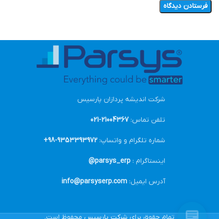
شرکت اندیشه پردازان پارسیس
تلفن تماس:
21004367-021
شماره تلگرام و واتساپ:
9353393972-98+
اینستاگرام :
parsys_erp@
آدرس ایمیل:
info@parsyserp.com
تمام حقوق برای
شرکت پارسیس
محفوظ است.