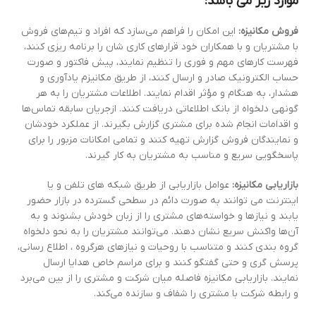
موارد زیر می باشد:
فروش مکانیزه:
این امکان را فراهم می‌سازد که افراد و تیم‌های فروش
با مشتریان و با همکاران خود قرارهای کاری شان را برنامه ریزی کنند،
فهرست کارهای مهم و فوری را تنظیم نمایند، پیش فاکتور و صورت
حساب الکترونیک صادر و ارسال کنند، از طریق مکانیزم یادآوری و
هشدار، به ‎هنگام و مؤثر اقدام نمایند. اطلاعات مشتریان را به هر
گونه‎ی دلخواه از بانک اطلاعاتی دریافت کنند. ازجریان سابقه تماس‌ها
و اقدامات انجام شده برای مشتری گزارش بگیرند. از عملکرد خودشان
و نمایندگان فروش گزارش تهیه کنند و تمامی امکانات مزبور را برای
پاسخگویی سریع و مناسب به مشتریان به کار گیرند.
بازاریابی مکانیزه:
عوامل بازاریابی از طریق شبکه های تلفن و یا
اینترنت می توانند به صورت دائم در سطحی گسترده در بازار حضور
یابند و نیازها و خواسته‌های مشتری را از زبان خودش بشنوند و به
آن‌ها واکنش سریع نشان دهند. می‌توانند مشتریان را به نحو دلخواه
گروه بندی کنند و متناسب با روحیات و نیازهای هرگروه ، اطلاع رسانی،
پرسش گری و حتی گفتگو کنند و برای مراسم خاص هدایا ارسال
نمایند. بازاریابی مکانیزه فاصله میان شرکت و مشتری را از بین می‌برد
و رابطه شرکت با مشتری را شفاف و سازنده می‌کند.