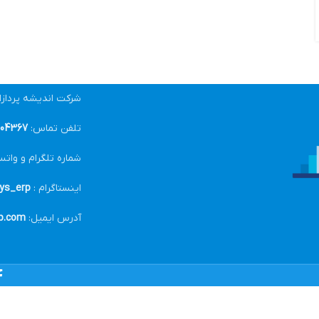
شرکت اندیشه پرداز
تلفن تماس:
04367-021
شماره تلگرام و واتس
اینستاگرام :
ys_erp@
آدرس ایمیل:
p.com