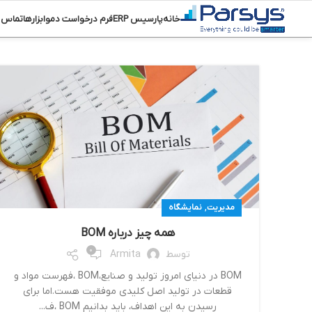
خانه
پارسیس ERP
فرم درخواست دمو
ابزارها
تماس ب
,
مدیریت
نمایشگاه
همه چیز درباره BOM
0
توسط
Armita
BOM در دنیای امروز تولید و صنایع،BOM ،فهرست مواد و
قطعات در تولید اصل کلیدی موفقیت هست.اما برای
رسیدن به این اهداف، باید بدانیم BOM ،ف...