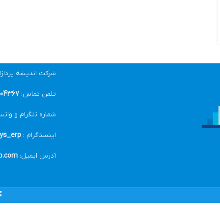
شرکت اندیشه پرداز
تلفن تماس:
04367-021
شماره تلگرام و واتس
اینستاگرام :
ys_erp@
آدرس ایمیل:
p.com