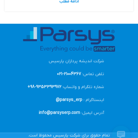
ادامه مطلب
شرکت اندیشه پردازان پارسیس
تلفن تماس:
21004367-021
شماره تلگرام و واتساپ:
9353393972-98+
اینستاگرام :
parsys_erp@
آدرس ایمیل:
info@parsyserp.com
تمام حقوق برای
شرکت پارسیس
محفوظ است.