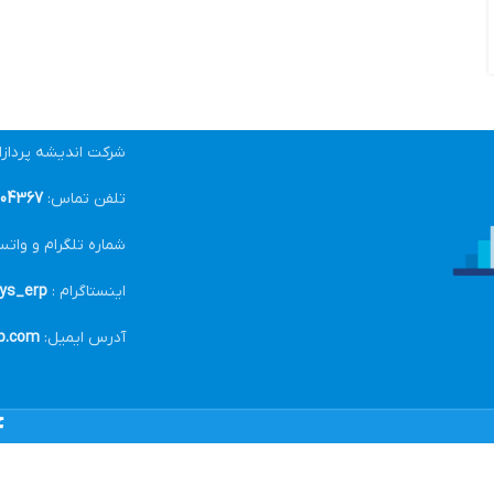
شرکت اندیشه پرداز
تلفن تماس:
04367-021
شماره تلگرام و واتس
اینستاگرام :
ys_erp@
آدرس ایمیل:
p.com