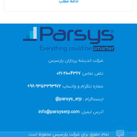
ادامه مطلب
شرکت اندیشه پردازان پارسیس
تلفن تماس:
21004367-021
شماره تلگرام و واتساپ:
9353393972-98+
اینستاگرام :
parsys_erp@
آدرس ایمیل:
info@parsyserp.com
تمام حقوق برای
شرکت پارسیس
محفوظ است.