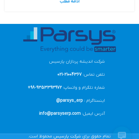
ادامه مطلب
شرکت اندیشه پردازان پارسیس
تلفن تماس:
21004367-021
شماره تلگرام و واتساپ:
9353393972-98+
اینستاگرام :
parsys_erp@
آدرس ایمیل:
info@parsyserp.com
تمام حقوق برای
شرکت پارسیس
محفوظ است.