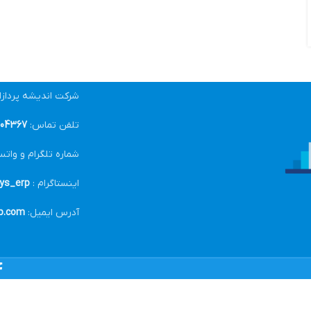
شرکت اندیشه پرداز
تلفن تماس:
04367-021
شماره تلگرام و واتس
اینستاگرام :
ys_erp@
آدرس ایمیل:
p.com