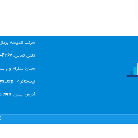
شرکت اندیشه پرداز
تلفن تماس:
04367-021
شماره تلگرام و واتس
اینستاگرام :
ys_erp@
آدرس ایمیل:
p.com