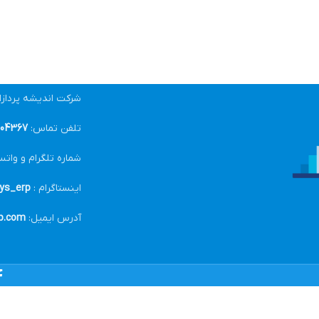
شرکت اندیشه پرداز
تلفن تماس:
04367-021
شماره تلگرام و واتس
اینستاگرام :
ys_erp@
آدرس ایمیل:
p.com